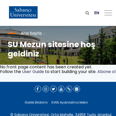
Ana
içeriğe
atla
EN
Ana Sayfa
SU Mezun sitesine hoş
geldiniz
No front page content has been created yet.
Follow the
User Guide
to start building your site.
Abone ol
Gizlilik Bildirimi
KVKK Aydınlatma Metni
© Sabancı Üniversitesi. Orta Mahalle, 34956 Tuzla, İstanbul,